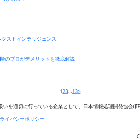
 ネクストインテリジェンス
険のプロがデメリットを徹底解説
1
2
3
…
13
>
いを適切に行っている企業として、日本情報処理開発協会(JIP
ライバシーポリシー
C