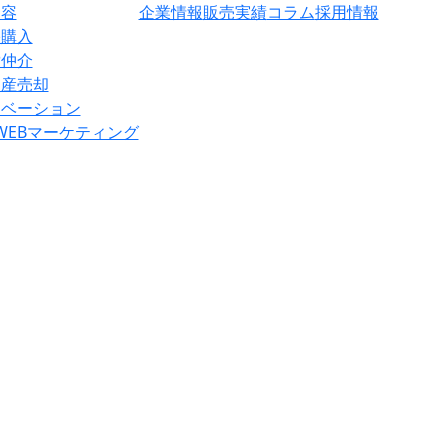
内容
企業情報
販売実績
コラム
採用情報
宅購入
貸仲介
動産売却
ノベーション
×WEBマーケティング