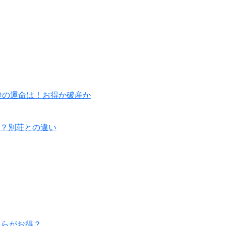
達の運命は！お得か破産か
？別荘との違い
ちらがお得？