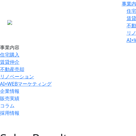
事業
住
賃
不
リ
AI
事業内容
住宅購入
賃貸仲介
不動産売却
リノベーション
AI×WEBマーケティング
企業情報
販売実績
コラム
採用情報