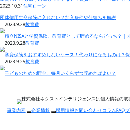
2023.10.31
住宅ローン
団体信用生命保険に入れない？加入条件や仕組みを解説
2023.9.28
教育費
積立NISAと学資保険。教育費として貯めるならどっち？ |
2023.9.28
教育費
学資保険をおすすめしないケース！代わりになるものは？保
2023.9.25
教育費
子どものための貯金、毎月いくらずつ貯めればよい？
株式会社ネクストインテリジェンスは個人情報の取扱
事業内容
企業情報
採用情報
お問い合わせ
コラム
FAQ
プ