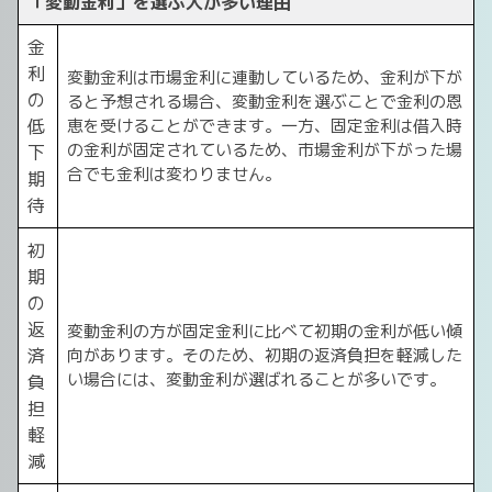
「変動金利」を選ぶ人が多い理由
金
利
変動金利は市場金利に連動しているため、金利が下が
の
ると予想される場合、変動金利を選ぶことで金利の恩
低
恵を受けることができます。一方、固定金利は借入時
の金利が固定されているため、市場金利が下がった場
下
合でも金利は変わりません。
期
待
初
期
の
返
変動金利の方が固定金利に比べて初期の金利が低い傾
済
向があります。そのため、初期の返済負担を軽減した
い場合には、変動金利が選ばれることが多いです。
負
担
軽
減