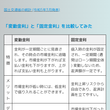
国土交通省の統計 (令和5年3月発表)
「変動金利」と「固定金利」を比較してみた
変動金利
固定金利
金利が一定期間ごとに見直さ
借入時の金利が固定
れ、その時点の市場金利に追随
され、一定期間 (通
特
します。市場金利が下がれば支
常はローン期間全体
徴
払い金利も下がりますが、上が
) 変動しないため、
れば支払い金利も上がります。
返済額が一定です。
メ
金利上昇リスクから
リ
市場金利が低い時には、低金利
自由であり、返済計
で借り入れることができます。
ッ
画を立てやすい。
ト
デ
市場金利が下がった