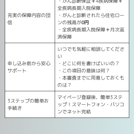
・がん診断保証
＋
4疾病保障
＋
全疾病長期入院保障
充実の保障内容の団
・がんと診断されたら住宅ロー
信
ンの残高が
0円
・全疾病長期入院保障
＋
月次返
済保障
いつでも気軽に相談してくださ
い
申し込み前から安心
・どこに何を書けばいいの？
サポート
・この項目の意味は何？
・本審査までに用意しておくも
のは？
マイページ登録後、簡単3ステ
3ステップの簡単お
ップ！スマートフォン・パソコ
手続き
ンでネット完結