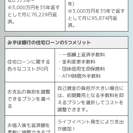
年0.375%～
年)
※3,000万円を35年返す
※3,000万円を35年で返す
として月に76,229円返
として月に95,874円返
済。
済。
みずほ銀行の住宅ローンの5つメリット
・一部繰上返済手数料
住宅ローンに関する
・金利変更手数料
色々なコストが0円
・団体信用生命保険料
・ATM時間外手数料
自己資金の負担が大きい場合に
お支払の負担を調整
は、初期費用となる手数料を抑
できるプランを選べ
えるプランを選択してコストを
る
調整できます。
ライフイベント発生により支出
お借入後も返済額を
が増加！
柔軟に調整できるプ