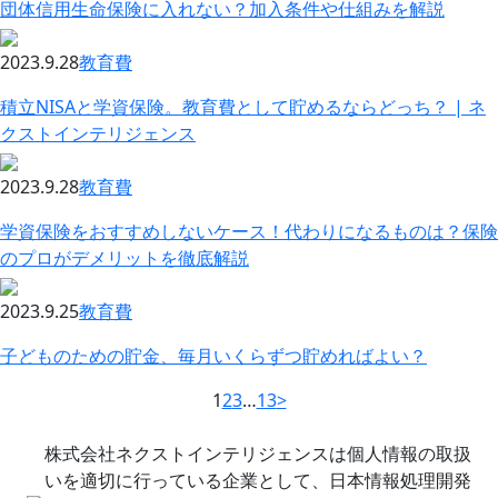
団体信用生命保険に入れない？加入条件や仕組みを解説
2023.9.28
教育費
積立NISAと学資保険。教育費として貯めるならどっち？ | ネ
クストインテリジェンス
2023.9.28
教育費
学資保険をおすすめしないケース！代わりになるものは？保険
のプロがデメリットを徹底解説
2023.9.25
教育費
子どものための貯金、毎月いくらずつ貯めればよい？
1
2
3
…
13
>
株式会社ネクストインテリジェンスは個人情報の取扱
いを適切に行っている企業として、日本情報処理開発